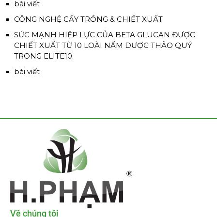
bài viết
CÔNG NGHỆ CẤY TRỒNG & CHIẾT XUẤT
SỨC MẠNH HIỆP LỰC CỦA BETA GLUCAN ĐƯỢC
CHIẾT XUẤT TỪ 10 LOÀI NẤM DƯỢC THẢO QUÝ
TRONG ELITE10.
bài viết
Về chúng tôi